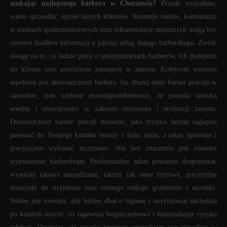
szukając najlepszego barbera w Chorzowie?
Przede wszystkim,
warto sprawdzić opinie innych klientów. Recenzje online, komentarze
w mediach społecznościowych oraz rekomendacje znajomych mogą być
cennym źródłem informacji o jakości usług danego barbershopu. Zwróć
uwagę na to, co ludzie piszą o umiejętnościach barberów, ich podejściu
do klienta oraz atmosferze panującej w salonie. Kolejnym ważnym
aspektem jest doświadczenie barbera. Im dłużej dany barber pracuje w
zawodzie, tym większe prawdopodobieństwo, że posiada szeroką
wiedzę i umiejętności w zakresie strzyżenia i stylizacji zarostu.
Doświadczony barber potrafi doradzić, jaka fryzura będzie najlepiej
pasować do Twojego kształtu twarzy i stylu życia, a także sprawnie i
precyzyjnie wykonać strzyżenie. Nie bez znaczenia jest również
wyposażenie barbershopu. Profesjonalny salon powinien dysponować
wysokiej jakości narzędziami, takimi jak ostre brzytwy, precyzyjne
maszynki do strzyżenia oraz różnego rodzaju grzebienie i szczotki.
Ważne jest również, aby barber dbał o higienę i sterylizował narzędzia
po każdym użyciu, co zapewnia bezpieczeństwo i minimalizuje ryzyko