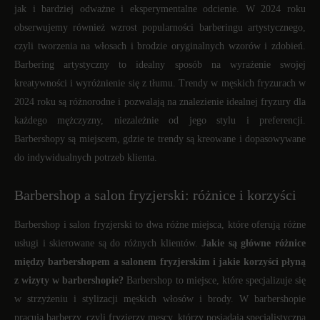
jak i bardziej odważne i eksperymentalne odcienie. W 2024 roku
obserwujemy również wzrost popularności barberingu artystycznego,
czyli tworzenia na włosach i brodzie oryginalnych wzorów i zdobień.
Barbering artystyczny to idealny sposób na wyrażenie swojej
kreatywności i wyróżnienie się z tłumu. Trendy w męskich fryzurach w
2024 roku są różnorodne i pozwalają na znalezienie idealnej fryzury dla
każdego mężczyzny, niezależnie od jego stylu i preferencji.
Barbershopy są miejscem, gdzie te trendy są kreowane i dopasowywane
do indywidualnych potrzeb klienta.
Barbershop a salon fryzjerski: różnice i korzyści
Barbershop i salon fryzjerski to dwa różne miejsca, które oferują różne
usługi i skierowane są do różnych klientów.
Jakie są główne różnice
między barbershopem a salonem fryzjerskim i jakie korzyści płyną
z wizyty w barbershopie?
Barbershop to miejsce, które specjalizuje się
w strzyżeniu i stylizacji męskich włosów i brody. W barbershopie
pracują barberzy, czyli fryzjerzy męscy, którzy posiadają specjalistyczną