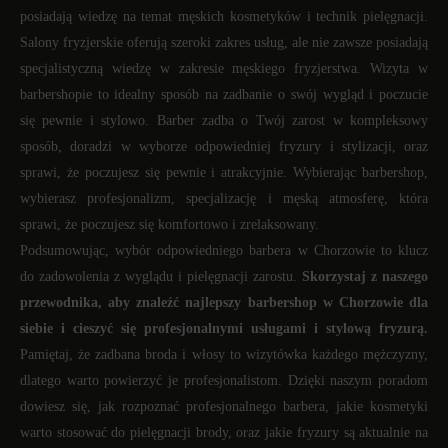
posiadają wiedzę na temat męskich kosmetyków i technik pielęgnacji.
Salony fryzjerskie oferują szeroki zakres usług, ale nie zawsze posiadają
specjalistyczną wiedzę w zakresie męskiego fryzjerstwa. Wizyta w
barbershopie to idealny sposób na zadbanie o swój wygląd i poczucie
się pewnie i stylowo. Barber zadba o Twój zarost w kompleksowy
sposób, doradzi w wyborze odpowiedniej fryzury i stylizacji, oraz
sprawi, że poczujesz się pewnie i atrakcyjnie. Wybierając barbershop,
wybierasz profesjonalizm, specjalizację i męską atmosferę, która
sprawi, że poczujesz się komfortowo i zrelaksowany.
Podsumowując, wybór odpowiedniego barbera w Chorzowie to klucz
do zadowolenia z wyglądu i pielęgnacji zarostu.
Skorzystaj z naszego
przewodnika, aby znaleźć najlepszy barbershop w Chorzowie dla
siebie i cieszyć się profesjonalnymi usługami i stylową fryzurą.
Pamiętaj, że zadbana broda i włosy to wizytówka każdego mężczyzny,
dlatego warto powierzyć je profesjonalistom. Dzięki naszym poradom
dowiesz się, jak rozpoznać profesjonalnego barbera, jakie kosmetyki
warto stosować do pielęgnacji brody, oraz jakie fryzury są aktualnie na