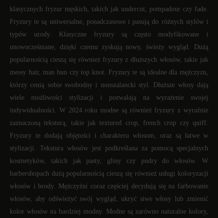
klasycznych fryzur męskich, takich jak undercut, pompadour czy fade.
Fryzury te są uniwersalne, ponadczasowe i pasują do różnych stylów i
typów urody. Klasyczne fryzury są często modyfikowane i
unowocześniane, dzięki czemu zyskują nowy, świeży wygląd. Dużą
popularnością cieszą się również fryzury z dłuższych włosów, takie jak
messy hair, man bun czy top knot. Fryzury te są idealne dla mężczyzn,
którzy cenią sobie swobodny i nonszalancki styl. Dłuższe włosy dają
wiele możliwości stylizacji i pozwalają na wyrażenie swojej
indywidualności. W 2024 roku modne są również fryzury z wyraźnie
zaznaczoną teksturą, takie jak textured crop, french crop czy quiff.
Fryzury te dodają objętości i charakteru włosom, oraz są łatwe w
stylizacji. Tekstura włosów jest podkreślana za pomocą specjalnych
kosmetyków, takich jak pasty, gliny czy pudry do włosów. W
barbershopach dużą popularnością cieszą się również usługi koloryzacji
włosów i brody. Mężczyźni coraz częściej decydują się na farbowanie
włosów, aby odświeżyć swój wygląd, ukryć siwe włosy lub zmienić
kolor włosów na bardziej modny. Modne są zarówno naturalne kolory,