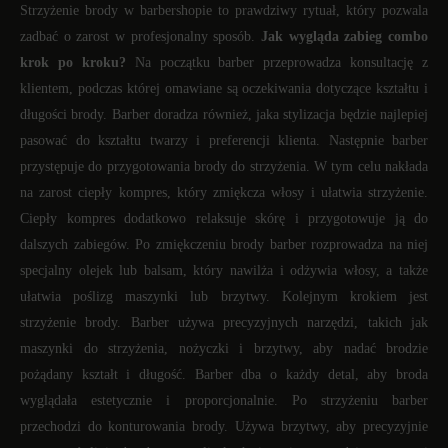
Strzyżenie brody w barbershopie to prawdziwy rytuał, który pozwala
zadbać o zarost w profesjonalny sposób.
Jak wygląda zabieg combo
krok po kroku?
Na początku barber przeprowadza konsultację z
klientem, podczas której omawiane są oczekiwania dotyczące kształtu i
długości brody. Barber doradza również, jaka stylizacja będzie najlepiej
pasować do kształtu twarzy i preferencji klienta. Następnie barber
przystępuje do przygotowania brody do strzyżenia. W tym celu nakłada
na zarost ciepły kompres, który zmiękcza włosy i ułatwia strzyżenie.
Ciepły kompres dodatkowo relaksuje skórę i przygotowuje ją do
dalszych zabiegów. Po zmiękczeniu brody barber rozprowadza na niej
specjalny olejek lub balsam, który nawilża i odżywia włosy, a także
ułatwia poślizg maszynki lub brzytwy. Kolejnym krokiem jest
strzyżenie brody. Barber używa precyzyjnych narzędzi, takich jak
maszynki do strzyżenia, nożyczki i brzytwy, aby nadać brodzie
pożądany kształt i długość. Barber dba o każdy detal, aby broda
wyglądała estetycznie i proporcjonalnie. Po strzyżeniu barber
przechodzi do konturowania brody. Używa brzytwy, aby precyzyjnie