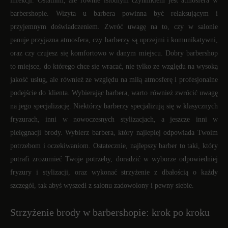
infekcji. Ostatnim, ale równie istotnym czynnikiem jest atmosfera w
barbershopie. Wizyta u barbera powinna być relaksującym i
przyjemnym doświadczeniem. Zwróć uwagę na to, czy w salonie
panuje przyjazna atmosfera, czy barberzy są uprzejmi i komunikatywni,
oraz czy czujesz się komfortowo w danym miejscu. Dobry barbershop
to miejsce, do którego chce się wracać, nie tylko ze względu na wysoką
jakość usług, ale również ze względu na miłą atmosferę i profesjonalne
podejście do klienta. Wybierając barbera, warto również zwrócić uwagę
na jego specjalizację. Niektórzy barberzy specjalizują się w klasycznych
fryzurach, inni w nowoczesnych stylizacjach, a jeszcze inni w
pielęgnacji brody. Wybierz barbera, który najlepiej odpowiada Twoim
potrzebom i oczekiwaniom. Ostatecznie, najlepszy barber to taki, który
potrafi zrozumieć Twoje potrzeby, doradzić w wyborze odpowiedniej
fryzury i stylizacji, oraz wykonać strzyżenie z dbałością o każdy
szczegół, tak abyś wyszedł z salonu zadowolony i pewny siebie.
Strzyżenie brody w barbershopie: krok po kroku