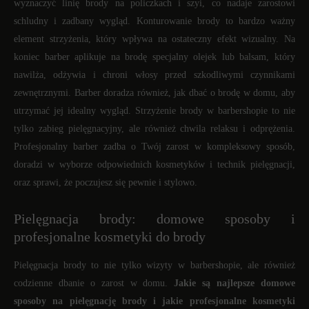
wyznaczyć linię brody na policzkach i szyi, co nadaje zarostowi
schludny i zadbany wygląd. Konturowanie brody to bardzo ważny
element strzyżenia, który wpływa na ostateczny efekt wizualny. Na
koniec barber aplikuje na brodę specjalny olejek lub balsam, który
nawilża, odżywia i chroni włosy przed szkodliwymi czynnikami
zewnętrznymi. Barber doradza również, jak dbać o brodę w domu, aby
utrzymać jej idealny wygląd. Strzyżenie brody w barbershopie to nie
tylko zabieg pielęgnacyjny, ale również chwila relaksu i odprężenia.
Profesjonalny barber zadba o Twój zarost w kompleksowy sposób,
doradzi w wyborze odpowiednich kosmetyków i technik pielęgnacji,
oraz sprawi, że poczujesz się pewnie i stylowo.
Pielęgnacja brody: domowe sposoby i
profesjonalne kosmetyki do brody
Pielęgnacja brody to nie tylko wizyty w barbershopie, ale również
codzienne dbanie o zarost w domu.
Jakie są najlepsze domowe
sposoby na pielęgnację brody i jakie profesjonalne kosmetyki