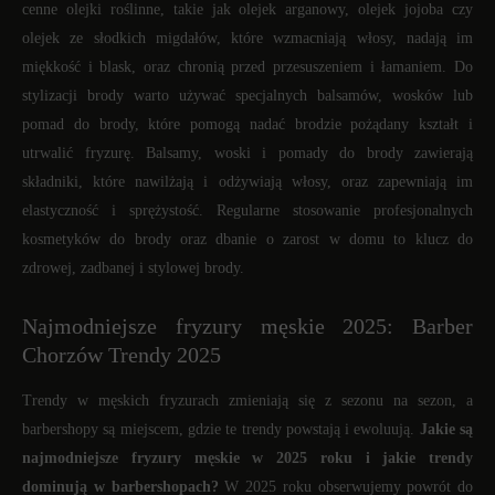
cenne olejki roślinne, takie jak olejek arganowy, olejek jojoba czy
olejek ze słodkich migdałów, które wzmacniają włosy, nadają im
miękkość i blask, oraz chronią przed przesuszeniem i łamaniem. Do
stylizacji brody warto używać specjalnych balsamów, wosków lub
pomad do brody, które pomogą nadać brodzie pożądany kształt i
utrwalić fryzurę. Balsamy, woski i pomady do brody zawierają
składniki, które nawilżają i odżywiają włosy, oraz zapewniają im
elastyczność i sprężystość. Regularne stosowanie profesjonalnych
kosmetyków do brody oraz dbanie o zarost w domu to klucz do
zdrowej, zadbanej i stylowej brody.
Najmodniejsze fryzury męskie 2025: Barber
Chorzów Trendy 2025
Trendy w męskich fryzurach zmieniają się z sezonu na sezon, a
barbershopy są miejscem, gdzie te trendy powstają i ewoluują.
Jakie są
najmodniejsze fryzury męskie w 2025 roku i jakie trendy
dominują w barbershopach?
W 2025 roku obserwujemy powrót do