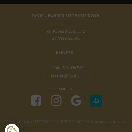
JANIC - BARBER SHOP CHORZÓW
ul. Karola Miarki 28/2
41-500 Chorzów
KONTAKT
telefon:
508 999 588
mail:
kontakt@fryzjerjanic.pl
SOCIAL
Projekt i realizacja
SPECTRUM MARKETING
| 2025 | Wszelkie prawa zastrzeżone