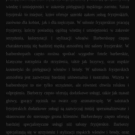
wiedzę i umiejętności w zakresie pielęgnacji męskiego zarostu. Salon
fryzjerski to miejsce, które oferuje szeroki zakres usług fryzjerskich,
zarówno dla kobiet, jak i dla mężczyzn. W salonie fryzjerskim pracują
fryzjerzy, którzy posiadają ogólną wiedzę i umiejętności w zakresie
strzyżenia, koloryzacji i stylizacji włosów. Barbershopy często
charakteryzują się bardziej męską atmosferą niż salony fryzjerskie. W
barbershopach często można spotkać wygodne fotele barberskie,
klasyczne narzędzia do strzyżenia, takie jak brzytwy, oraz męskie
kosmetyki do pielęgnacji włosów i brody. W salonach fryzjerskich
atmosfera jest zazwyczaj bardziej uniwersalna i neutralna. Wizyta w
barbershopie to nie tylko strzyżenie, ale również chwila relaksu i
odprężenia. Barberzy często oferują dodatkowe usługi, takie jak masaż
głowy, gorący ręcznik na twarz czy aromaterapię. W salonach
fryzjerskich dodatkowe usługi są zazwyczaj mniej spersonalizowane i
skierowane do szerszego grona klientów. Barbershopy często oferują
bardziej specjalistyczne usługi niż salony fryzjerskie. Barberzy
specjalizują się w strzyżeniu i stylizacji męskich włosów i brody, oraz