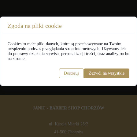
Zgoda na pliki cookie
Cookies to małe pliki danych, które są przechowywane na Twoim
urządzeniu podczas przeglądania stron internetowych. Używamy ich
do poprawy działania serwisu, personalizacji treści, oraz analizy ruchu
na stronie.
Dostosuj
Zezwól na wszystkie
JANIC - BARBER SHOP CHORZÓW
ul. Karola Miarki 28/2
41-500 Chorzów