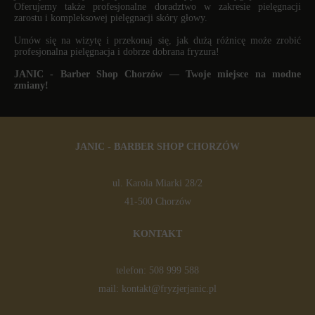
Oferujemy także profesjonalne doradztwo w zakresie pielęgnacji
zarostu i kompleksowej pielęgnacji skóry głowy.
Umów się na wizytę i przekonaj się, jak dużą różnicę może zrobić
profesjonalna pielęgnacja i dobrze dobrana fryzura!
JANIC - Barber Shop Chorzów — Twoje miejsce na modne
zmiany!
JANIC - BARBER SHOP CHORZÓW
ul. Karola Miarki 28/2
41-500 Chorzów
KONTAKT
telefon:
508 999 588
mail:
kontakt@fryzjerjanic.pl