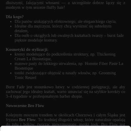
dłuższymi, falującymi włosami — a szczególnie dobrze łączy się z
modnym w tym sezonie fluffy hair!
Dla kogo?
Dla panów szukających efektownego, ale eleganckiego cięcia,
Idealne dla mężczyzn, którzy chcą wyróżnić się subtelnym
detalem,
Dla osób o okrągłych lub owalnych kształtach twarzy – burst fade
pięknie modeluje kontury.
Kosmetyki do stylizacji:
kremy modelujące do podkreślenia struktury, np. Thickening
Cream La
Biostetique,
matowe pasty do lekkiego utrwalenia, np. Homme Fiber Paste
La
Biostetique
toniki zwiększające objętość u nasady włosów, np. Grooming
Tonic Reuzel
Burst Fade jest stosunkowo łatwy w codziennej pielęgnacji, ale aby
zachować jego idealny kształt, warto umawiać się na szybkie korekty co
3–4 tygodnie w profesjonalnym barber shopie.
Nowoczesne Bro Flow
Kolejnym mocnym trendem w okolicach Chorzowa i całym Śląsku jest
fryzura
Bro Flow
. To środniej długości włosy, które naturalnie opadają
do tyłu i boków, tworząc niewymuszony, męski look. Bro Flow jest
łatwy w utrzymaniu, wymaga minimalnej stylizacji, a jednocześnie