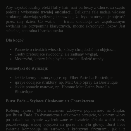
Aby uzyskać idealny efekt fluffy hair, nasi barberzy z Chorzowa często
polecają wykonanie
trwałej ondulacji
. Delikatne fale nadają włosom
strukturę, ułatwiają stylizację i sprawiają, że fryzura utrzymuje objętość
przez cały dzień. Co ważne — trwała ondulacja we współczesnym
wydaniu nie przypomina klasycznych, mocno skręconych loków. Jest
subtelna, naturalna i bardzo męska.
Dla kogo?
Panowie o cienkich włosach, którzy chcą dodać im objętości,
Osoby preferujące swobodny, ale zadbany wygląd,
Mężczyźni, którzy lubią być na czasie i śledzić trendy.
Kosmetyki do stylizacji:
lekkie kremy teksturyzujące, np. Fiber Paste
La
Biostetique
spraye dodające struktury, np. Matt Grip Spray La
Biostetique
lekkie pomady matowe, np. Homme Matt Gripp Paste La
Biostetique
Burst Fade – Stylowe Cieniowanie z Charakterem
Kolejną fryzurą, która szturmem zdobywa popularność na Śląsku,
jest
Burst Fade
. To dynamiczne i efektowne przejście, w którym włosy
po bokach są płynnie wycieniowane w kształcie półkola wokół uszu,
pozostawiając więcej objętości na górze i z tyłu głowy. Burst Fade
świetnie komponuje się zarówno z krótszymi fryzurami, jak i z