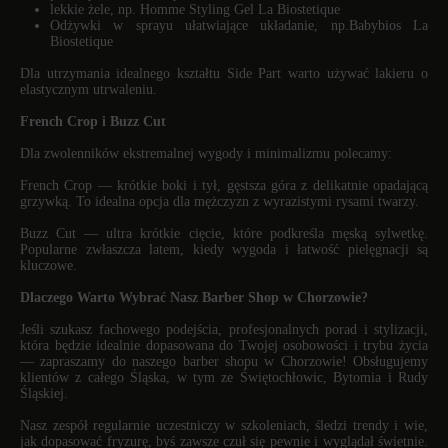
lekkie żele, np. Homme Styling Gel
La
Biostetique
Odżywki w sprayu ułatwiające układanie, np.
Babybios La
Biostetique
Dla utrzymania idealnego kształtu Side Part warto używać lakieru o
elastycznym utrwaleniu.
French Crop i Buzz Cut
Dla zwolenników ekstremalnej wygody i minimalizmu polecamy:
French Crop — krótkie boki i tył, gęstsza góra z delikatnie opadającą
grzywką. To idealna opcja dla mężczyzn z wyrazistymi rysami twarzy.
Buzz Cut — ultra krótkie cięcie, które podkreśla męską sylwetkę.
Popularne zwłaszcza latem, kiedy wygoda i łatwość pielęgnacji są
kluczowe.
Dlaczego Warto Wybrać Nasz Barber Shop w Chorzowie?
Jeśli szukasz fachowego podejścia, profesjonalnych porad i stylizacji,
która będzie idealnie dopasowana do Twojej osobowości i trybu życia
— zapraszamy do naszego barber shopu w Chorzowie! Obsługujemy
klientów z całego Śląska, w tym ze Świętochłowic, Bytomia i Rudy
Śląskiej.
Nasz zespół regularnie uczestniczy w szkoleniach, śledzi trendy i wie,
jak dopasować fryzurę, byś zawsze czuł się pewnie i wyglądał świetnie.