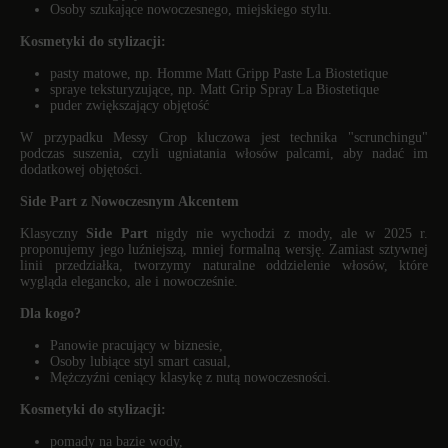
Osoby szukające nowoczesnego, miejskiego stylu.
Kosmetyki do stylizacji:
pasty matowe, np. Homme Matt Gripp Paste La
Biostetique
spraye teksturyzujące, np. Matt Grip Spray La
Biostetique
puder zwiększający objętość
W przypadku Messy Crop kluczowa jest technika "scrunchingu"
podczas suszenia, czyli ugniatania włosów palcami, aby nadać im
dodatkowej objętości.
Side Part z Nowoczesnym Akcentem
Klasyczny
Side Part
nigdy nie wychodzi z mody, ale w 2025 r.
proponujemy jego luźniejszą, mniej formalną wersję. Zamiast sztywnej
linii przedziałka, tworzymy naturalne oddzielenie włosów, które
wygląda elegancko, ale i nowocześnie.
Dla kogo?
Panowie pracujący w biznesie,
Osoby lubiące styl smart casual,
Mężczyźni ceniący klasykę z nutą nowoczesności.
Kosmetyki do stylizacji:
pomady na bazie wody,